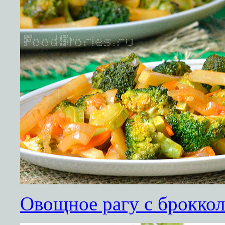
Овощное рагу с броккол