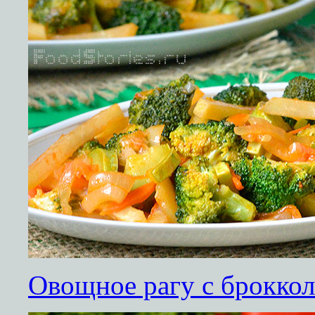
Овощное рагу с броккол